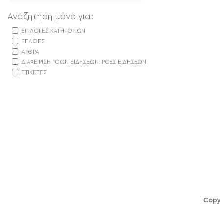
Αναζήτηση μόνο για:
ΕΠΙΛΟΓΈΣ ΚΑΤΗΓΟΡΙΏΝ
ΕΠΑΦΈΣ
ΆΡΘΡΑ
ΔΙΑΧΕΊΡΙΣΗ ΡΟΏΝ ΕΙΔΉΣΕΩΝ: ΡΟΈΣ ΕΙΔΉΣΕΩΝ
ΕΤΙΚΈΤΕΣ
Copy